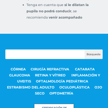
Tenga en cuenta que
si le dilatan la
pupila no podrá conducir
, se
recomienda
venir acompañado
CÓRNEA
CIRUGÍA REFRACTIVA
CATARATA
GLAUCOMA
RETINA Y VÍTREO
INFLAMACIÓN Y
UVEITIS
OFTALMOLOGÍA PEDIÁTRICA
ESTRABISMO DEL ADULTO
OCULOPLÁSTICA
OJO
SECO
OPTOMETRÍA