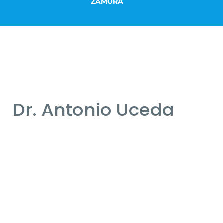
ZAMORA
Dr. Antonio Uceda
Instituto Oftalmológico Recoletas Salud Sevilla
Cirugía refractiva corneal e intraocular