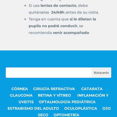
Si usa
lentes de contacto
, debe
quitárselas
24/48h
antes de su visita.
Tenga en cuenta que
si le dilatan la
pupila no podrá conducir
, se
recomienda
venir acompañado
CÓRNEA
CIRUGÍA REFRACTIVA
CATARATA
GLAUCOMA
RETINA Y VÍTREO
INFLAMACIÓN Y
UVEITIS
OFTALMOLOGÍA PEDIÁTRICA
ESTRABISMO DEL ADULTO
OCULOPLÁSTICA
OJO
SECO
OPTOMETRÍA