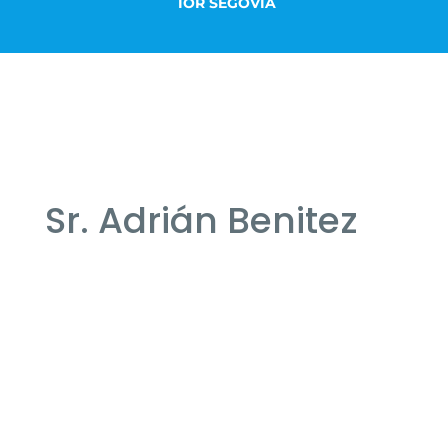
IOR SEGOVIA
Sr. Adrián Benitez
Instituto Oftalmológico Recoletas Salud
Valladolid
Optometrista