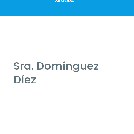
ZAMORA
Sra. Domínguez
Díez
Instituto Oftalmológico Recoletas Salud
Centro Médico Recoletas Salud Paracelso