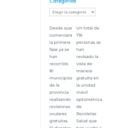
Categorías
Categorías
Desde que
Un total de
comenzara
716
la primera
personas se
fase ya se
han
han
revisado la
recorrido
vista de
81
manera
municipios
gratuita en
de la
la unidad
provincia
móvil
realizando
optométrica
revisiones
de
oculares
Recoletas
gratuitas.
Salud que
El director
han vuelta a