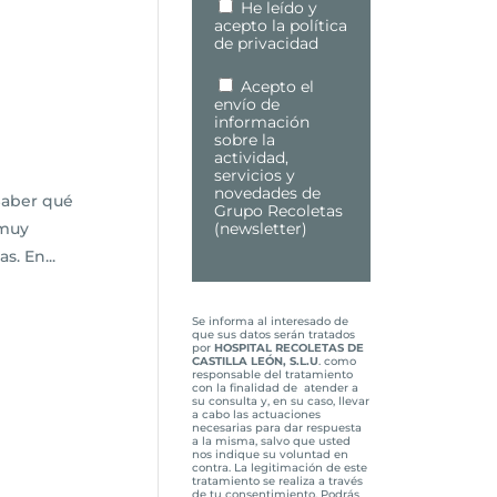
He leído y
acepto la política
de privacidad
Acepto el
envío de
información
sobre la
actividad,
servicios y
novedades de
Saber qué
Grupo Recoletas
(newsletter)
 muy
. En...
Se informa al interesado de
que sus datos serán tratados
por
HOSPITAL RECOLETAS DE
CASTILLA LEÓN, S.L.U
. como
responsable del tratamiento
con la finalidad de atender a
su consulta y, en su caso, llevar
a cabo las actuaciones
necesarias para dar respuesta
a la misma, salvo que usted
nos indique su voluntad en
contra. La legitimación de este
tratamiento se realiza a través
de tu consentimiento. Podrás