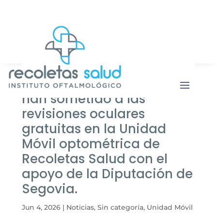
Botón de b
Buscar:
Más de 700 personas se
han sometido a las
revisiones oculares
gratuitas en la Unidad
Móvil optométrica de
Recoletas Salud con el
apoyo de la Diputación de
Segovia.
Jun 4, 2026
|
Noticias
,
Sin categoría
,
Unidad Móvil