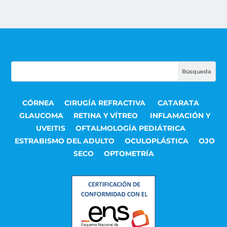
CÓRNEA
CIRUGÍA REFRACTIVA
CATARATA
GLAUCOMA
RETINA Y VÍTREO
INFLAMACIÓN Y
UVEITIS
OFTALMOLOGÍA PEDIÁTRICA
ESTRABISMO DEL ADULTO
OCULOPLÁSTICA
OJO
SECO
OPTOMETRÍA