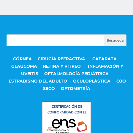
CÓRNEA
CIRUGÍA REFRACTIVA
CATARATA
GLAUCOMA
RETINA Y VÍTREO
INFLAMACIÓN Y
UVEITIS
OFTALMOLOGÍA PEDIÁTRICA
ESTRABISMO DEL ADULTO
OCULOPLÁSTICA
OJO
SECO
OPTOMETRÍA