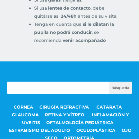
Si usa
lentes de contacto
, debe
quitárselas
24/48h
antes de su visita.
Tenga en cuenta que
si le dilatan la
pupila no podrá conducir
, se
recomienda
venir acompañado
CÓRNEA
CIRUGÍA REFRACTIVA
CATARATA
GLAUCOMA
RETINA Y VÍTREO
INFLAMACIÓN Y
UVEITIS
OFTALMOLOGÍA PEDIÁTRICA
ESTRABISMO DEL ADULTO
OCULOPLÁSTICA
OJO
SECO
OPTOMETRÍA