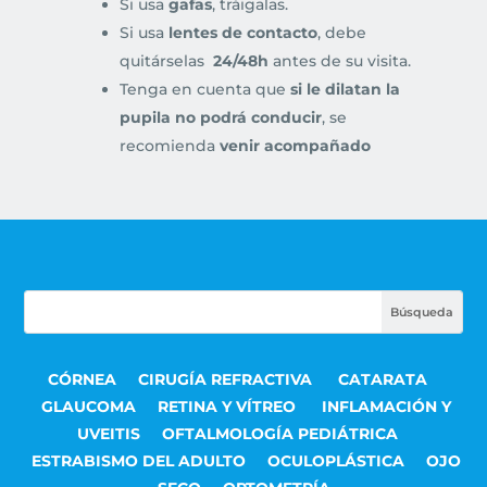
Si usa
gafas
, tráigalas.
Si usa
lentes de contacto
, debe
quitárselas
24/48h
antes de su visita.
Tenga en cuenta que
si le dilatan la
pupila no podrá conducir
, se
recomienda
venir acompañado
CÓRNEA
CIRUGÍA REFRACTIVA
CATARATA
GLAUCOMA
RETINA Y VÍTREO
INFLAMACIÓN Y
UVEITIS
OFTALMOLOGÍA PEDIÁTRICA
ESTRABISMO DEL ADULTO
OCULOPLÁSTICA
OJO