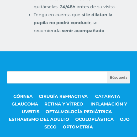
quitárselas
24/48h
antes de su visita.
Tenga en cuenta que
si le dilatan la
pupila no podrá conducir
, se
recomienda
venir acompañado
CÓRNEA
CIRUGÍA REFRACTIVA
CATARATA
GLAUCOMA
RETINA Y VÍTREO
INFLAMACIÓN Y
UVEITIS
OFTALMOLOGÍA PEDIÁTRICA
ESTRABISMO DEL ADULTO
OCULOPLÁSTICA
OJO
SECO
OPTOMETRÍA