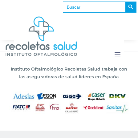
Botón de b
Buscar:
No se encontraron resultados
La página solicitada no pudo encontrarse. Trate
de perfeccionar su búsqueda o utilice la
navegación para localizar la entrada.
Instituto Oftalmológico Recoletas Salud trabaja con
las aseguradoras de salud líderes en España