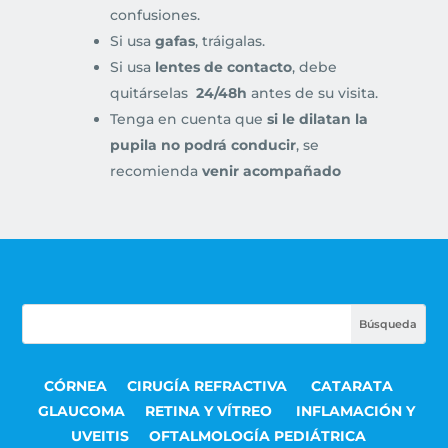
confusiones.
Si usa
gafas
, tráigalas.
Si usa
lentes de contacto
, debe
quitárselas
24/48h
antes de su visita.
Tenga en cuenta que
si le dilatan la
pupila no podrá conducir
, se
recomienda
venir acompañado
CÓRNEA
CIRUGÍA REFRACTIVA
CATARATA
GLAUCOMA
RETINA Y VÍTREO
INFLAMACIÓN Y
UVEITIS
OFTALMOLOGÍA PEDIÁTRICA