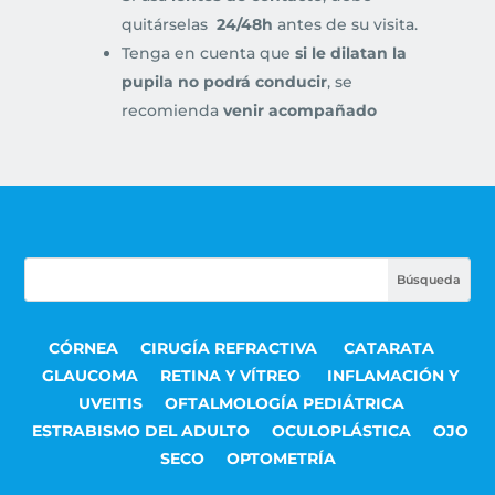
quitárselas
24/48h
antes de su visita.
Tenga en cuenta que
si le dilatan la
pupila no podrá conducir
, se
recomienda
venir acompañado
CÓRNEA
CIRUGÍA REFRACTIVA
CATARATA
GLAUCOMA
RETINA Y VÍTREO
INFLAMACIÓN Y
UVEITIS
OFTALMOLOGÍA PEDIÁTRICA
ESTRABISMO DEL ADULTO
OCULOPLÁSTICA
OJO
SECO
OPTOMETRÍA