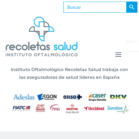
Botón de b
Buscar:
No se encontraron resultados
La página solicitada no pudo encontrarse. Trate
de perfeccionar su búsqueda o utilice la
navegación para localizar la entrada.
Instituto Oftalmológico Recoletas Salud trabaja con
las aseguradoras de salud líderes en España