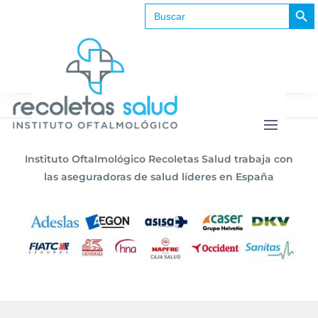
Botón de b
Buscar:
No se encontraron resultados
La página solicitada no pudo encontrarse. Trate
de perfeccionar su búsqueda o utilice la
navegación para localizar la entrada.
Instituto Oftalmológico Recoletas Salud trabaja con
las aseguradoras de salud líderes en España