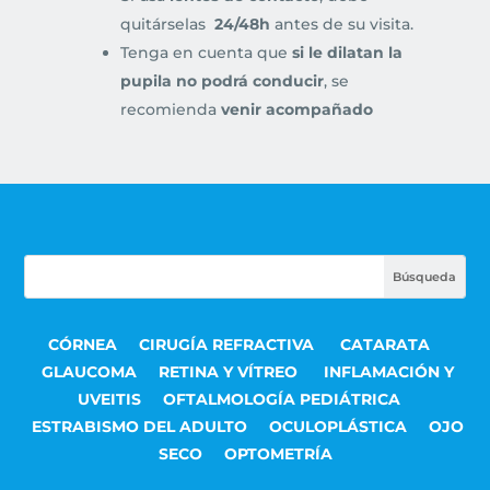
quitárselas
24/48h
antes de su visita.
Tenga en cuenta que
si le dilatan la
pupila no podrá conducir
, se
recomienda
venir acompañado
CÓRNEA
CIRUGÍA REFRACTIVA
CATARATA
GLAUCOMA
RETINA Y VÍTREO
INFLAMACIÓN Y
UVEITIS
OFTALMOLOGÍA PEDIÁTRICA
ESTRABISMO DEL ADULTO
OCULOPLÁSTICA
OJO
SECO
OPTOMETRÍA