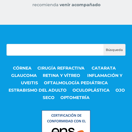
recomienda
venir acompañado
CÓRNEA
CIRUGÍA REFRACTIVA
CATARATA
GLAUCOMA
RETINA Y VÍTREO
INFLAMACIÓN Y
UVEITIS
OFTALMOLOGÍA PEDIÁTRICA
ESTRABISMO DEL ADULTO
OCULOPLÁSTICA
OJO
SECO
OPTOMETRÍA