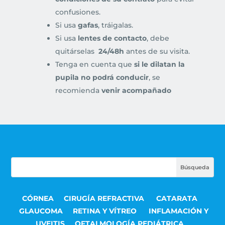
confusiones.
Si usa
gafas
, tráigalas.
Si usa
lentes de contacto
, debe
quitárselas
24/48h
antes de su visita.
Tenga en cuenta que
si le dilatan la
pupila no podrá conducir
, se
recomienda
venir acompañado
CÓRNEA
CIRUGÍA REFRACTIVA
CATARATA
GLAUCOMA
RETINA Y VÍTREO
INFLAMACIÓN Y
UVEITIS
OFTALMOLOGÍA PEDIÁTRICA