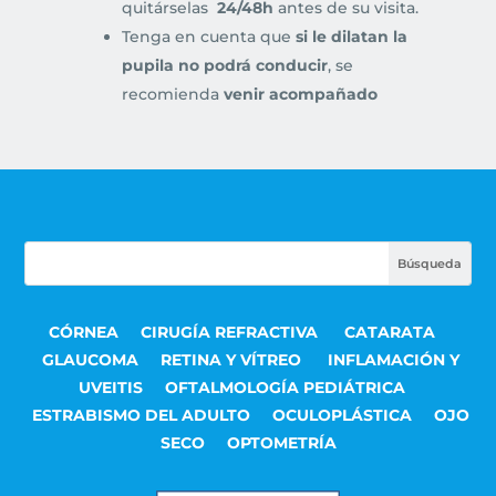
quitárselas
24/48h
antes de su visita.
Tenga en cuenta que
si le dilatan la
pupila no podrá conducir
, se
recomienda
venir acompañado
CÓRNEA
CIRUGÍA REFRACTIVA
CATARATA
GLAUCOMA
RETINA Y VÍTREO
INFLAMACIÓN Y
UVEITIS
OFTALMOLOGÍA PEDIÁTRICA
ESTRABISMO DEL ADULTO
OCULOPLÁSTICA
OJO
SECO
OPTOMETRÍA