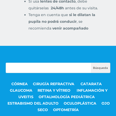
Si usa
lentes de contacto
, debe
quitárselas
24/48h
antes de su visita.
Tenga en cuenta que
si le dilatan la
pupila no podrá conducir
, se
recomienda
venir acompañado
CÓRNEA
CIRUGÍA REFRACTIVA
CATARATA
GLAUCOMA
RETINA Y VÍTREO
INFLAMACIÓN Y
UVEITIS
OFTALMOLOGÍA PEDIÁTRICA
ESTRABISMO DEL ADULTO
OCULOPLÁSTICA
OJO
SECO
OPTOMETRÍA