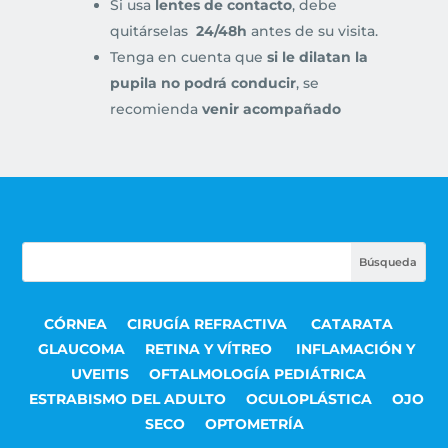
Si usa
lentes de contacto
, debe
quitárselas
24/48h
antes de su visita.
Tenga en cuenta que
si le dilatan la
pupila no podrá conducir
, se
recomienda
venir acompañado
CÓRNEA
CIRUGÍA REFRACTIVA
CATARATA
GLAUCOMA
RETINA Y VÍTREO
INFLAMACIÓN Y
UVEITIS
OFTALMOLOGÍA PEDIÁTRICA
ESTRABISMO DEL ADULTO
OCULOPLÁSTICA
OJO
SECO
OPTOMETRÍA