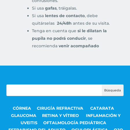
confusiones.
Si usa
gafas
, tráigalas.
Si usa
lentes de contacto
, debe
quitárselas
24/48h
antes de su visita.
Tenga en cuenta que
si le dilatan la
pupila no podrá conducir
, se
recomienda
venir acompañado
CÓRNEA
CIRUGÍA REFRACTIVA
CATARATA
GLAUCOMA
RETINA Y VÍTREO
INFLAMACIÓN Y
UVEITIS
OFTALMOLOGÍA PEDIÁTRICA