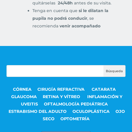
quitárselas
24/48h
antes de su visita.
Tenga en cuenta que
si le dilatan la
pupila no podrá conducir
, se
recomienda
venir acompañado
CÓRNEA
CIRUGÍA REFRACTIVA
CATARATA
GLAUCOMA
RETINA Y VÍTREO
INFLAMACIÓN Y
UVEITIS
OFTALMOLOGÍA PEDIÁTRICA
ESTRABISMO DEL ADULTO
OCULOPLÁSTICA
OJO
SECO
OPTOMETRÍA