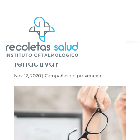
Botón de b
Buscar:
¿Qué es la cirugía
refractiva?
Nov 12, 2020
|
Campañas de prevención